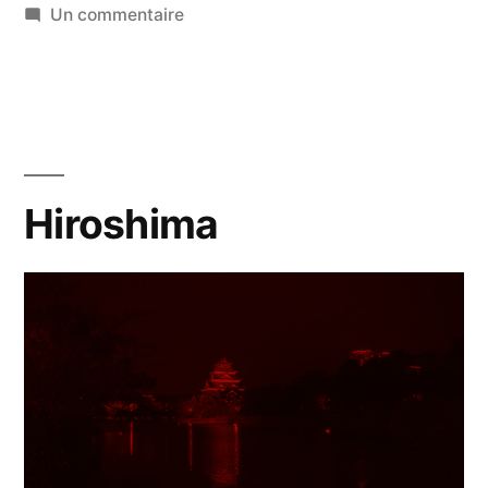
par
sur
dans
Un commentaire
Bonne
année
!
Hiroshima